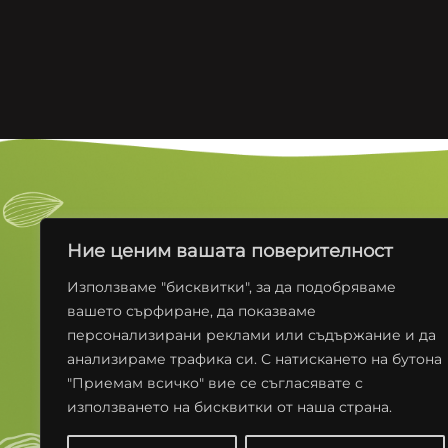
БРАНДОВЕ
ПРОДУКТИ
Ние ценим вашата поверителност
ЕЛИТ
ЯДКИ
ELiT NUT BAR
СЕМЕНА
Използваме "бисквитки", за да подобряваме
PROELiT BAR
СУШЕНИ ПЛО
вашето сърфиране, да показваме
МИЛКИС
БАРОВЕ
персонализирани реклами или съдържание и да
ИДЕАЛ
СЛАДКИ
МАРКИЗИТЕ
СНАКС
анализираме трафика си. С натискането на бутона
КАКИНО ТАНЕ
"Приемам всичко" вие се съгласявате с
КРУДЕЛИ
използването на бисквитки от наша страна.