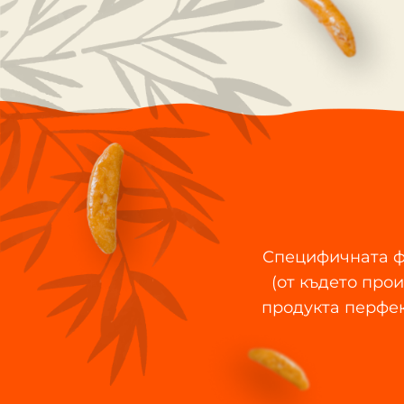
Специфичната ф
(от където про
продукта перфек