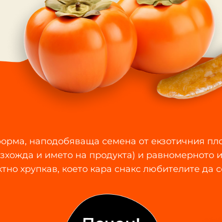
орма, наподобяваща семена от екзотичния пл
изхожда и името на продукта) и равномeрното 
тно хрупкав, което кара снакс любителите да с