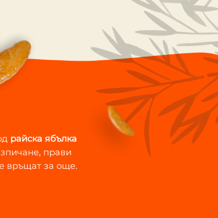
од
райска ябълка
изпичане, прави
е връщат за още.