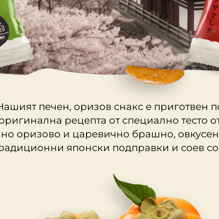
МАРКИЗИТЕ
СУШЕНИ ПЛОДОВЕ
ПАРТНЬОРИ
КАКИНО ТАНЕ
ЯДКИ
КРУДЕЛИ
DOLCE FIORE
Нашият печен, оризов снакс е приготвен п
SNUX
оригинална рецепта от специално тесто о
но оризово и царевично брашно, овкусен
радиционни японски подправки и соев со