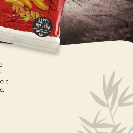
о
т
о с
с.