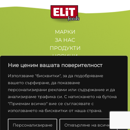
МАРКИ
ЗА НАС
ПРОДУКТИ
НОВИНИ
КОНТАКТИ
Ние ценим вашата поверителност
Използваме "бисквитки", за да подобряваме
Останете с нас
вашето сърфиране, да показваме
персонализирани реклами или съдържание и да
анализираме трафика си. С натискането на бутона
"Приемам всичко" вие се съгласявате с
използването на бисквитки от наша страна.
Условия за ползване
Политики за Поверителност
Персонализиране
Отхвърляне на всички