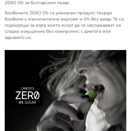
ZERO 0% за българския пазар.
МАРКИЗИТЕ
СУШЕНИ ПЛОДОВЕ
ПАРТНЬОРИ
Бонбоните ZERO 0% са уникален продукт, твърди
бонбони с изключителни вкусове и 0% без захар. Те са
КАКИНО ТАНЕ
ЯДКИ
подходящи за хора, които искат да се наслаждават на
сладко изкушение без компромис с диетата или
КРУДЕЛИ
здравето си.
DOLCE FIORE
SNUX