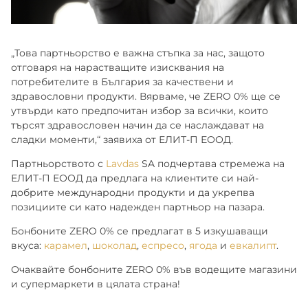
„Това партньорство е важна стъпка за нас, защото
отговаря на нарастващите изисквания на
потребителите в България за качествени и
здравословни продукти. Вярваме, че ZERO 0% ще се
утвърди като предпочитан избор за всички, които
търсят здравословен начин да се наслаждават на
сладки моменти,“ заявиха от ЕЛИТ-П ЕООД.
Партньорството с
Lavdas
SA подчертава стремежа на
ЕЛИТ-П ЕООД да предлага на клиентите си най-
добрите международни продукти и да укрепва
позициите си като надежден партньор на пазара.
Бонбоните ZERO 0% се предлагат в 5 изкушаващи
вкуса:
карамел
,
шоколад
,
еспресо
,
ягода
и
евкалипт
.
Очаквайте бонбоните ZERO 0% във водещите магазини
и супермаркети в цялата страна!