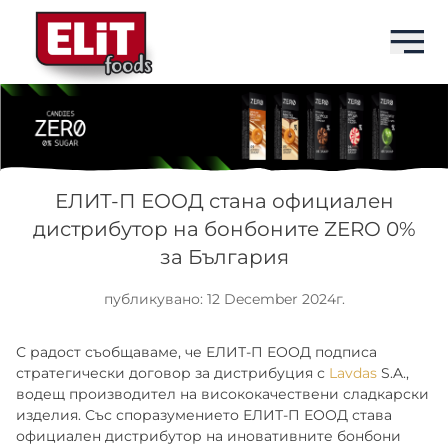
EN
EN
EN
EN
БРАНДОВЕ
ELIT
БАРОВЕ
ЗА НАС
ЕЛИТ-П ЕООД стана официален
дистрибутор на бонбоните ZERO 0%
ПРОДУКТИ
ELIT NUT BAR
СЕМЕНА
ПЕНЕЛОПА ГРУП
за България
ЗА НАС
ELIT PROTEIN BAR
DRINKS
ИСТОРИЯ
публикувано: 12 December 2024г.
НОВИНИ
МИЛКИС
СЛАДКИ
ПРОИЗВОДСТВО
С радост съобщаваме, че ЕЛИТ-П ЕООД подписа
стратегически договор за дистрибуция с
Lavdas
S.A.,
водещ производител на висококачествени сладкарски
КОНТАКТИ
ИДЕАЛ
СНАКС
ПАЗАРИ
изделия. Със споразумението ЕЛИТ-П ЕООД става
официален дистрибутор на иновативните бонбони