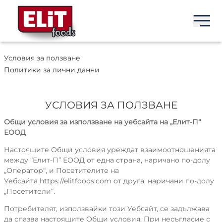
/
EN
EN
EN
EN
Условия за ползване
Политики за лични данни
БРАНДОВЕ
ELIT
БАРОВЕ
ЗА НАС
УСЛОВИЯ ЗА ПОЛЗВАНЕ
ПРОДУКТИ
ELIT NUT BAR
СЕМЕНА
ПЕНЕЛОПА ГРУП
Общи условия за използване на уебсайта на „
Елит-П
“
ЕООД
ЗА НАС
ELIT PROTEIN BAR
DRINKS
ИСТОРИЯ
Настоящите Общи условия уреждат взаимоотношенията
между “Елит-П” ЕООД от една страна, наричано по-долу
НОВИНИ
„Оператор“, и Посетителите на
МИЛКИС
СЛАДКИ
ПРОИЗВОДСТВО
Уебсайтa
https://elitfoods.com
от друга, наричани по-долу
„Посетители“.
КОНТАКТИ
ИДЕАЛ
СНАКС
ПАЗАРИ
Потребителят, използвайки този Уебсайт, се задължава
да спазва настоящите Общи условия. При несъгласие с