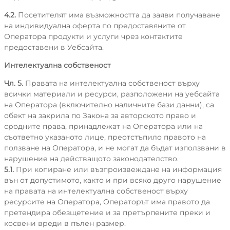
4.2.
Посетителят има възможността да заяви получаване
на индивидуална оферта по предоставяните от
Оператора продукти и услуги чрез контактите
предоставени в Уебсайта.
Интелектуална собственост
Чл. 5.
Правата на интелектуална собственост върху
всички материали и ресурси, разположени на уебсайта
на Оператора (включително наличните бази данни), са
обект на закрила по Закона за авторското право и
сродните права, принадлежат на Оператора или на
съответно указаното лице, преотстъпило правото на
ползване на Оператора, и не могат да бъдат използвани в
нарушение на действащото законодателство.
5.1.
При копиране или възпроизвеждане на информация
вън от допустимото, както и при всяко друго нарушение
на правата на интелектуална собственост върху
ресурсите на Оператора, Операторът има правото да
претендира обезщетение и за претърпените преки и
косвени вреди в пълен размер.