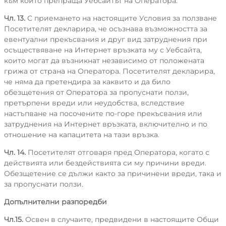
към които препраща Уебсайтът на Оператора.
Чл. 13.
С приемането на настоящите Условия за ползване
Посетителят декларира, че осъзнава възможността за
евентуални прекъсвания и друг вид затруднения при
осъществяване на Интернет връзката му с Уебсайта,
които могат да възникнат независимо от положената
грижа от страна на Оператора. Посетителят декларира,
че няма да претендира за каквито и да било
обезщетения от Оператора за пропуснати ползи,
претърпени вреди или неудобства, вследствие
настъпване на посочените по-горе прекъсвания или
затруднения на Интернет връзката, включително и по
отношение на капацитета на тази връзка.
Чл. 14.
Посетителят отговаря пред Оператора, когато с
действията или бездействията си му причини вреди.
Обезщетение се дължи както за причинени вреди, така и
за пропуснати ползи.
Допълнителни разпоредби
Чл.15.
Освен в случаите, предвидени в настоящите Общи