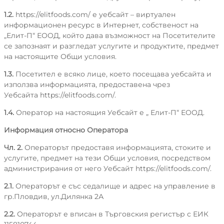
1.2.
https://elitfoods.com/
е уебсайт – виртуален
информационен ресурс в Интернет, собственост на
„Елит-П“ ЕООД, който дава възможност на Посетителите
се запознаят и разгледат услугите и продуктите, предмет
на настоящите Общи условия.
1.3.
Посетител е всяко лице, което посещава уебсайта и
използва информацията, предоставена чрез
Уебсайта
https://elitfoods.com/
.
1.4.
Оператор на настоящия Уебсайт е „ Елит-П“ ЕООД.
Информация относно Оператора
Чл. 2.
Операторът предоставя информацията, стоките и
услугите, предмет на тези Общи условия, посредством
администрирания от него Уебсайт
https://elitfoods.com/
.
2.1.
Операторът е със седалище и адрес на управление в
гр.Пловдив, ул.Дилянка 2А
2.2.
Операторът е вписан в Търговския регистър с ЕИК