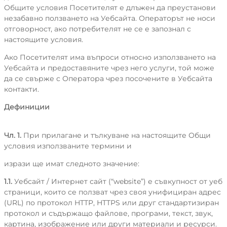
МАРКИЗИТЕ
СУШЕНИ ПЛОДОВЕ
ПАРТНЬОРИ
Общите условия Посетителят е длъжен да преустанови
незабавно ползването на Уебсайта. Операторът не носи
отговорност, ако потребителят не се е запознал с
КАКИНО ТАНЕ
ЯДКИ
настоящите условия.
Ако Посетителят има въпроси относно използването на
КРУДЕЛИ
Уебсайта и предоставяните чрез него услуги, той може
да се свърже с Оператора чрез посочените в Уебсайта
контакти.
DOLCE FIORE
Дефиниции
SNUX
Чл. 1.
При прилагане и тълкуване на настоящите Общи
условия използваните термини и
изрази ще имат следното значение:
1.1.
Уебсайт / Интернет сайт (“website”) е съвкупност от уеб
страници, които се ползват чрез своя унифициран адрес
(URL) по протокол HTTP, HTTPS или друг стандартизиран
протокол и съдържащо файлове, програми, текст, звук,
картина, изображение или други материали и ресурси.