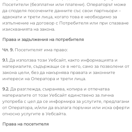
Посетители (безплатни или платени). Операторът може
да споделя посочените данните със свои партньори –
адвокати и трети лица, когато това е необходимо за
изпълнение на договор с Потребителя или при спазване
изискванията на закона.
Права и задължения на потребителя
Чл. 9.
Посетителят има право:
9.1.
Да използва този Уебсайт, както информацията и
материалите, съдържащи се в него, само за позволени от
закона цели, без да накърнява правата и законните
интереси на Оператора и трети лица.
9.2.
Да разглежда, съхранява, копира и отпечатва
материалите от този Уебсайт единствено за лична
употреба с цел да се информира за услугите, предлагани
от Оператора, и/или да възлага поръчки или иска оферти
относно услугите в Уебсайта.
Права на посетителя