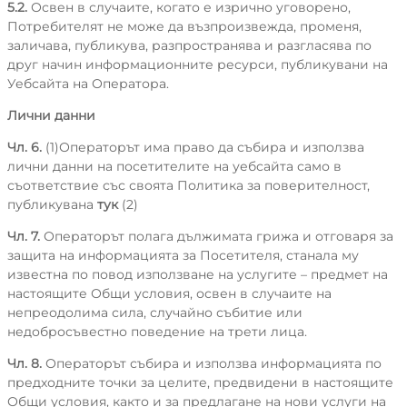
5.2.
Освен в случаите, когато е изрично уговорено,
Потребителят не може да възпроизвежда, променя,
заличава, публикува, разпространява и разгласява по
друг начин информационните ресурси, публикувани на
Уебсайта на Оператора.
Лични данни
Чл. 6.
(1)Операторът има право да събира и използва
лични данни на посетителите на уебсайта само в
съответствие със своята Политика за поверителност,
публикувана
тук
(2)
Чл. 7.
Операторът полага дължимата грижа и отговаря за
защита на информацията за Посетителя, станала му
известна по повод използване на услугите – предмет на
настоящите Общи условия, освен в случаите на
непреодолима сила, случайно събитие или
недобросъвестно поведение на трети лица.
Чл. 8.
Операторът събира и използва информацията по
предходните точки за целите, предвидени в настоящите
Общи условия, както и за предлагане на нови услуги на