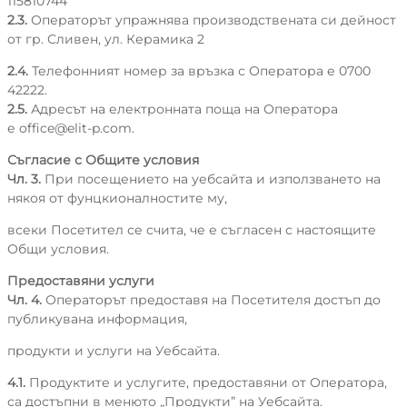
115810744
2.3.
Операторът упражнява производствената си дейност
от гр. Сливен, ул. Керамика 2
2.4.
Телефонният номер за връзка с Оператора е 0700
42222.
2.5.
Адресът на електронната поща на Оператора
е
office@elit-p.com
.
Съгласие с Общите условия
Чл. 3.
При посещението на уебсайта и използването на
някоя от фунцкионалностите му,
всеки Посетител се счита, че е съгласен с настоящите
Общи условия.
Предоставяни услуги
Чл. 4.
Операторът предоставя на Посетителя достъп до
публикувана информация,
продукти и услуги на Уебсайта.
4.1.
Продуктите и услугите, предоставяни от Оператора,
са достъпни в менюто „Продукти” на Уебсайта.