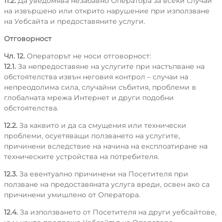
11.2.
Да уведомява незабавно Оператора за всеки случай
на извършено или открито нарушение при използване
на Уебсайта и предоставяните услуги.
Отговорност
Чл. 12.
Операторът не носи отговорност:
12.1.
За непредоставяне на услугите при настъпване на
обстоятелства извън неговия контрол – случаи на
непреодолима сила, случайни събития, проблеми в
глобалната мрежа Интернет и други подобни
обстоятелства.
12.2.
За каквито и да са смущения или технически
проблеми, осуетяващи ползването на услугите,
причинени вследствие на начина на експлоатиране на
техническите устройства на потребителя.
12.3.
За евентуално причинени на Посетителя при
ползване на предоставяната услуга вреди, освен ако са
причинени умишлено от Оператора.
12.4.
За използването от Посетителя на други уебсайтове,