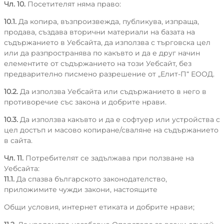
Чл. 10.
Посетителят няма право:
10.1.
Да копира, възпроизвежда, публикува, изпраща,
продава, създава вторични материали на базата на
съдържанието в Уебсайта, да използва с търговска цел
или да разпространява по какъвто и да е друг начин
елементите от съдържанието на този Уебсайт, без
предварително писмено разрешение от „Елит-П“ ЕООД.
10.2.
Да използва Уебсайта или съдържанието в него в
противоречие със закона и добрите нрави.
10.3.
Да използва какъвто и да е софтуер или устройства с
цел достъп и масово копиране/сваляне на съдържанието
в сайта.
Чл. 11.
Потребителят се задължава при ползване на
Уебсайта:
11.1.
Да спазва българското законодателство,
приложимите чужди закони, настоящите
Общи условия, интернет етиката и добрите нрави;