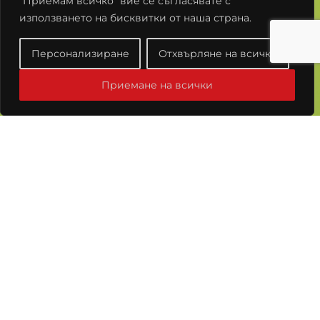
"Приемам всичко" вие се съгласявате с
използването на бисквитки от наша страна.
Условия за ползване
Политики за Поверителност
Персонализиране
Отхвърляне на всички
© 2026 „Елит-П“ ЕООД. Всички права запазени.
Приемане на всички
Създадено от