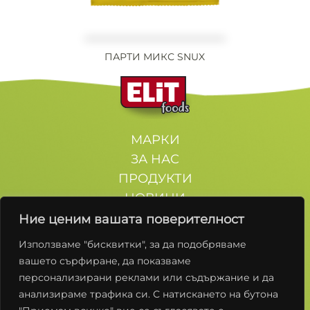
ПАРТИ МИКС SNUX
МАРКИ
ЗА НАС
ПРОДУКТИ
НОВИНИ
КОНТАКТИ
Ние ценим вашата поверителност
Използваме "бисквитки", за да подобряваме
Останете с нас
вашето сърфиране, да показваме
персонализирани реклами или съдържание и да
анализираме трафика си. С натискането на бутона