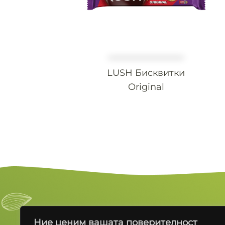
LUSH Бисквитки
Original
БРАНДОВЕ
ПРОДУКТИ
Ние ценим вашата поверителност