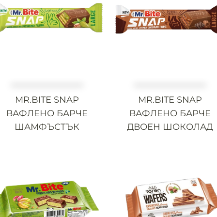
МАРКИЗИТЕ
СУШЕНИ ПЛОДОВЕ
ПАРТНЬОРИ
КАКИНО ТАНЕ
ЯДКИ
КРУДЕЛИ
DOLCE FIORE
MR.BITE SNAP
MR.BITE SNAP
ВАФЛЕНО БАРЧЕ
ВАФЛЕНО БАРЧЕ
SNUX
ШАМФЪСТЪК
ДВОЕН ШОКОЛАД