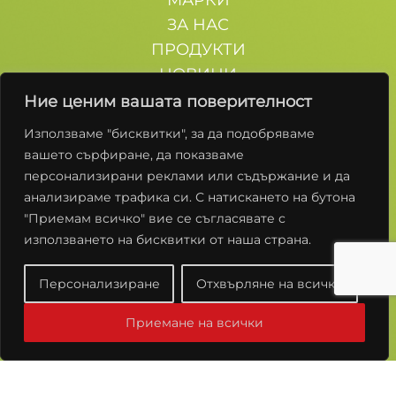
ЗА НАС
ПРОДУКТИ
НОВИНИ
КОНТАКТИ
Ние ценим вашата поверителност
Използваме "бисквитки", за да подобряваме
Останете с нас
вашето сърфиране, да показваме
персонализирани реклами или съдържание и да
анализираме трафика си. С натискането на бутона
"Приемам всичко" вие се съгласявате с
използването на бисквитки от наша страна.
Условия за ползване
Политики за Поверителност
Персонализиране
Отхвърляне на всички
© 2026 „Елит-П“ ЕООД. Всички права запазени.
Приемане на всички
Създадено от