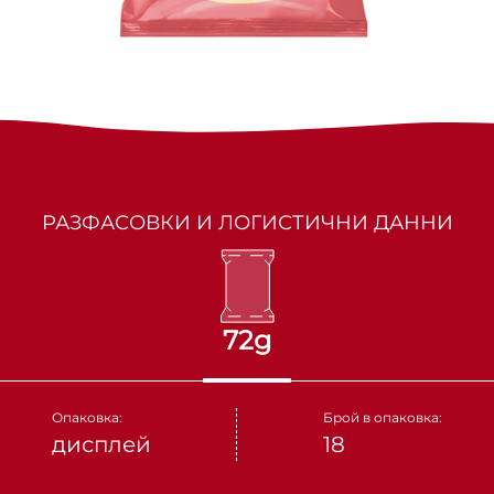
МАРКИЗИТЕ
СУШЕНИ ПЛОДОВЕ
ПАРТНЬОРИ
КАКИНО ТАНЕ
ЯДКИ
КРУДЕЛИ
DOLCE FIORE
РАЗФАСОВКИ И ЛОГИСТИЧНИ ДАННИ
SNUX
72g
Опаковка:
Брой в опаковка:
дисплей
18