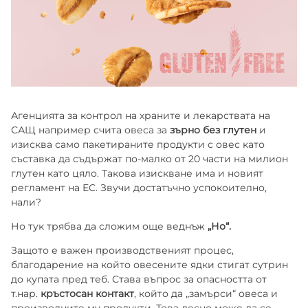
Агенцията за контрол на храните и лекарствата на
САЩ например счита овеса за
зърно без глутен
и
изисква само пакетираните продукти с овес като
съставка да съдържат по-малко от 20 части на милион
глутен като цяло. Такова изискване има и новият
регламент на ЕС. Звучи достатъчно успокоително,
нали?
Но тук трябва да сложим още веднъж
„Но“.
Защото е важен производственият процес,
благодарение на който овесените ядки стигат сутрин
до купата пред теб. Става въпрос за опасността от
т.нар.
кръстосан контакт
, който да „замърси“ овеса и