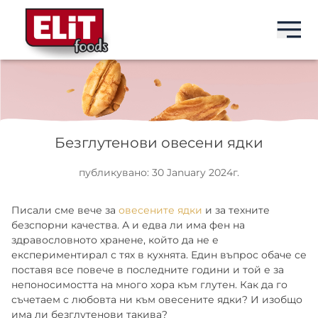
EN
EN
EN
EN
БРАНДОВЕ
ELIT
БАРОВЕ
ЗА НАС
Безглутенови овесени ядки
ПРОДУКТИ
ELIT NUT BAR
СЕМЕНА
ПЕНЕЛОПА ГРУП
публикувано: 30 January 2024г.
ЗА НАС
ELIT PROTEIN BAR
DRINKS
ИСТОРИЯ
Писали сме вече за
овесените ядки
и за техните
безспорни качества. А и едва ли има фен на
здравословното хранене, който да не е
НОВИНИ
МИЛКИС
СЛАДКИ
ПРОИЗВОДСТВО
експериментирал с тях в кухнята. Един въпрос обаче се
поставя все повече в последните години и той е за
КОНТАКТИ
непоносимостта на много хора към глутен. Как да го
ИДЕАЛ
СНАКС
ПАЗАРИ
съчетаем с любовта ни към овесените ядки? И изобщо
има ли безглутенови такива?