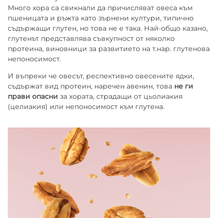
МАРКИЗИТЕ
СУШЕНИ ПЛОДОВЕ
ПАРТНЬОРИ
Много хора са свикнали да причисляват овеса към
пшеницата и ръжта като зърнени култури, типично
съдържащи глутен, но това не е така. Най-общо казано,
КАКИНО ТАНЕ
ЯДКИ
глутенът представлява съвкупност от няколко
протеина, виновници за развитието на т.нар. глутенова
непоносимост.
КРУДЕЛИ
И въпреки че овесът, респективно овесените ядки,
съдържат вид протеин, наречен авенин, това
не ги
DOLCE FIORE
прави опасни
за хората, страдащи от цьолиакия
(целиакия) или непоносимост към глутена.
SNUX