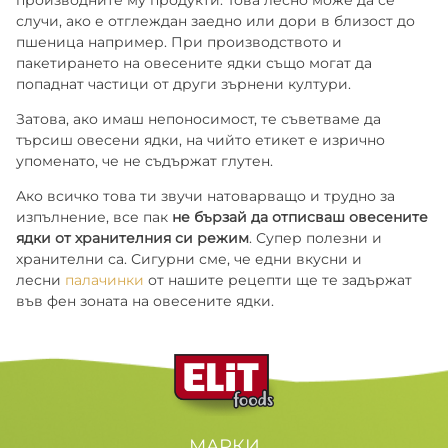
производните му продукти. Това лесно може да се
случи, ако е отглеждан заедно или дори в близост до
пшеница например. При производството и
пакетирането на овесените ядки също могат да
попаднат частици от други зърнени култури.
Затова, ако имаш непоносимост, те съветваме да
търсиш овесени ядки, на чийто етикет е изрично
упоменато, че не съдържат глутен.
Ако всичко това ти звучи натоварващо и трудно за
изпълнение, все пак
не бързай да отписваш овесените
ядки от хранителния си режим
. Супер полезни и
хранителни са. Сигурни сме, че едни вкусни и
лесни
палачинки
от нашите рецепти ще те задържат
във фен зоната на овесените ядки.
МАРКИ