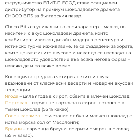
сътрудничество ЕЛИТ-П ЕООД става официален
МАРКИЗИТЕ
СУШЕНИ ПЛОДОВЕ
ПАРТНЬОРИ
дистрибутор на премиум шоколадовите дражета
CHOCO BITS за българския пазар.
КАКИНО ТАНЕ
ЯДКИ
Choco Bits са уникални по своя характер – малки, но
наситени с вкус шоколадови дражета, които
КРУДЕЛИ
комбинират изискан дизайн, модерна рецептура и
истинско гурме изживяване. Те са създадени за хората,
които ценят фините вкусове и искат да се насладят на
DOLCE FIORE
шоколадовото удоволствие във всяка негова форма –
навсякъде и по всяко време.
SNUX
Колекцията предлага четири апетитни вкуса,
вдъхновени от класически десерти и модерни вкусови
тенденции:
Ягода
– цяла ягода в сироп, обвита в млечен шоколад;
Портокал
– парченце портокал в сироп, потопено в
тъмен шоколад (55 % какао);
Солен карамел
– съчетание от бял и млечен шоколад с
нотка морска сол от Месолонги;
Брауни
– парченца брауни, покрити с черен шоколад
(55 % какао).