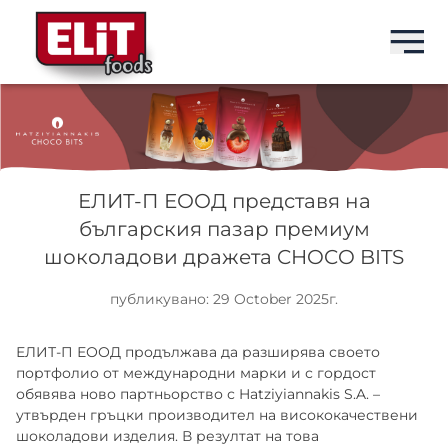
EN
EN
EN
EN
БРАНДОВЕ
ELIT
БАРОВЕ
ЗА НАС
ЕЛИТ-П ЕООД представя на
българския пазар премиум
ПРОДУКТИ
ELIT NUT BAR
СЕМЕНА
ПЕНЕЛОПА ГРУП
шоколадови дражета CHOCO BITS
ЗА НАС
ELIT PROTEIN BAR
DRINKS
ИСТОРИЯ
публикувано: 29 October 2025г.
НОВИНИ
МИЛКИС
СЛАДКИ
ПРОИЗВОДСТВО
ЕЛИТ-П ЕООД продължава да разширява своето
портфолио от международни марки и с гордост
обявява ново партньорство с Hatziyiannakis S.A. –
КОНТАКТИ
ИДЕАЛ
СНАКС
ПАЗАРИ
утвърден гръцки производител на висококачествени
шоколадови изделия. В резултат на това