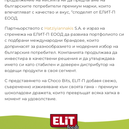
продължение на мисията ни да предлагаме на
българските потребители премиум марки, които
впечатляват с качество и вкус, “споделят от ЕЛИТ-П
ЕООД.
Партньорството с
Hatziyiannakis
S.A. е израз на
стремежа на ЕЛИТ-П ЕООД да развива портфолиото си
с подбрани международни брандове, които
допринасят за разнообразието и модерния избор на
българския потребител. Компанията продължава да
инвестира в качествени решения и да утвърждава
името си като стабилен и доверен дистрибутор на
водещи продукти в своя сегмент.
С представянето на Choco Bits, ELIT-П добавя свежо,
съвременно изживяване към своята гама – премиум
шоколадови дражета, които превръщат всяка хапка в
момент на удоволствие.