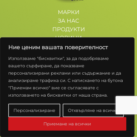
МАРКИ
ЗА НАС
ПРОДУКТИ
НОВИНИ
КОНТАКТИ
Ние ценим вашата поверителност
Използваме "бисквитки", за да подобряваме
Останете с нас
вашето сърфиране, да показваме
персонализирани реклами или съдържание и да
анализираме трафика си. С натискането на бутона
"Приемам всичко" вие се съгласявате с
използването на бисквитки от наша страна.
Условия за ползване
Политики за Поверителност
Персонализиране
Отхвърляне на всички
© 2026 „Елит-П“ ЕООД. Всички права запазени.
Приемане на всички
Създадено от