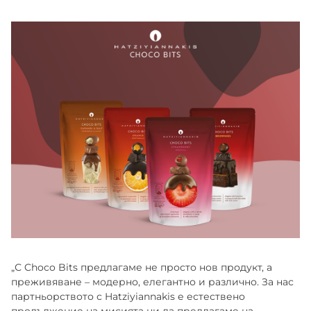
„С Choco Bits предлагаме не просто нов продукт, а
преживяване – модерно, елегантно и различно. За нас
партньорството с Hatziyiannakis е естествено