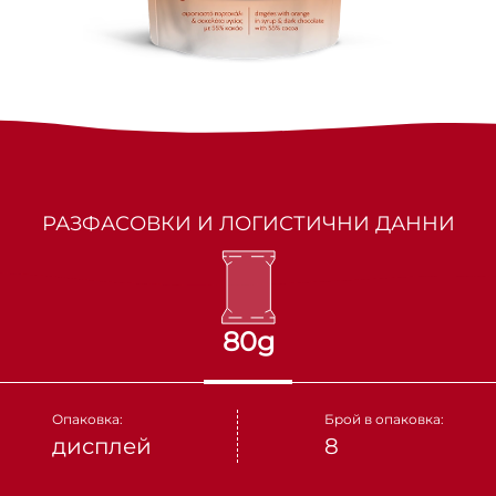
МАРКИЗИТЕ
СУШЕНИ ПЛОДОВЕ
ПАРТНЬОРИ
КАКИНО ТАНЕ
ЯДКИ
КРУДЕЛИ
DOLCE FIORE
РАЗФАСОВКИ И ЛОГИСТИЧНИ ДАННИ
SNUX
80g
Опаковка:
Брой в опаковка:
дисплей
8