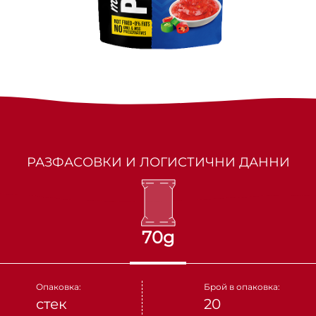
МАРКИЗИТЕ
СУШЕНИ ПЛОДОВЕ
ПАРТНЬОРИ
КАКИНО ТАНЕ
ЯДКИ
КРУДЕЛИ
DOLCE FIORE
РАЗФАСОВКИ И ЛОГИСТИЧНИ ДАННИ
SNUX
70g
Опаковка:
Брой в опаковка:
стек
20