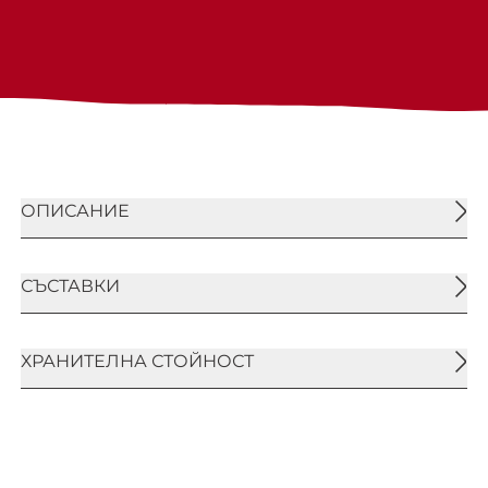
ОПИСАНИЕ
МИКС СУРОВИ ЯДКИ И СУШЕНИ ПЛОДОВЕ
СЪСТАВКИ
GREEN. Специално подбран микс от сурови
ядки и сушени плодове с гарантирани
пропорции.
БАДЕМ суров 30%, бразилски ОРЕХ суров
ХРАНИТЕЛНА СТОЙНОСТ
25%, стафида златна Джъмбо 25%, стафида
тъмна Джъмбо 20%
Количество на 100гр: