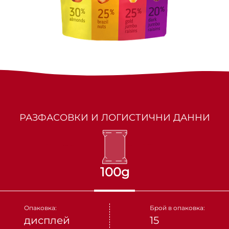
МАРКИЗИТЕ
СУШЕНИ ПЛОДОВЕ
ПАРТНЬОРИ
КАКИНО ТАНЕ
ЯДКИ
КРУДЕЛИ
DOLCE FIORE
РАЗФАСОВКИ И ЛОГИСТИЧНИ ДАННИ
SNUX
100g
Опаковка:
Брой в опаковка:
дисплей
15