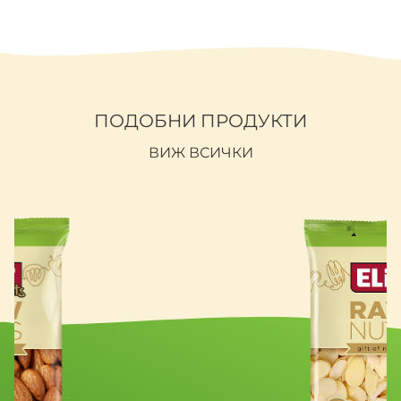
Енергийна стойност
2201 kJ / 528 kCal
Мазнини
34,78g
от които наситени
6,47g
мастни киселини
ПОДОБНИ ПРОДУКТИ
Въглехидрати
41,59g
ВИЖ ВСИЧКИ
от които захари
32,65g
Полиоли
---
Белтъци
12,19g
Влакнини
---
Сол
0,22g